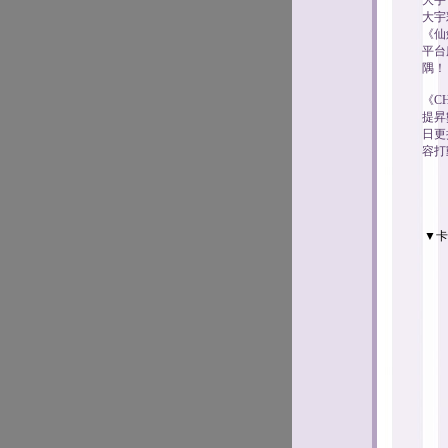
大宇
大宇
《仙
平台
隅！
《C
提昇
日更
容打
▼卡