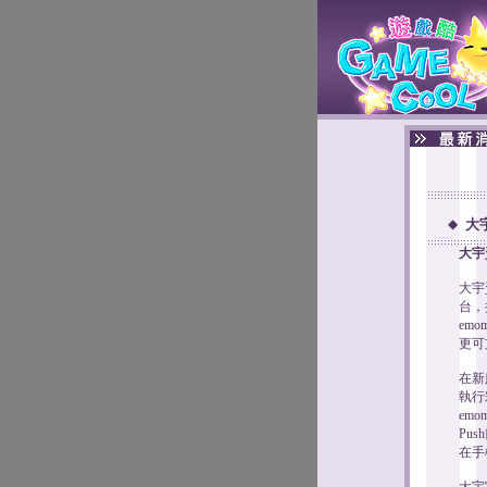
◆
大
大宇
大宇
台，
em
更可
在新
執行
em
Pu
在手