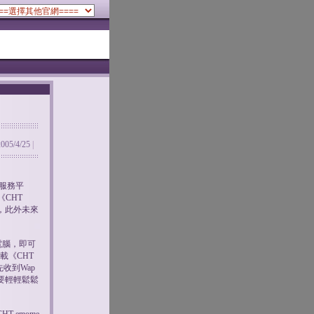
2005/4/25
|
值服務平
CHT
，此外未來
電腦，即可
載《CHT
收到Wap
只要輕輕鬆鬆