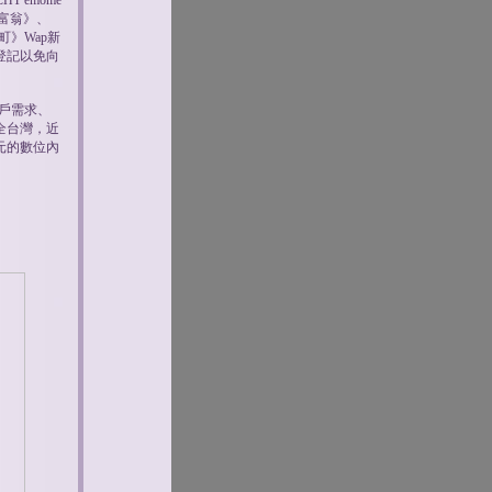
 emome
富翁》、
町》Wap新
登記以免向
客戶需求、
全台灣，近
元的數位內