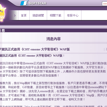
消息內容
宇資訊正式啟用《CHT emome 大宇彩音町》WAP版
|
資訊正式啟用《CHT emome 大宇彩音町》WAP版
！
資訊日前在中華電信emome正式啟用《CHT emome 大宇彩音町》WAP版之新行動加
提供一個嶄新的數位內容平台及優質的WAP數位互動圖鈴下載服務。大宇官方表示，《
ome 大宇彩音町》除了可提供新型態下載服務之外，人機操作介面也變得更友善更美觀
支援平台整合，並開發更多數位內容加值服務！
服務方面，推出Wap圖鈴下載之新型態行動加值服務，客戶只要透過手機上網，不用
彩圖、和絃鈴聲、GIF動畫、原音鈴聲等之下載服務！以往透過中華電信emome網站下
ome 大宇彩音町》圖鈴，須先登入emome會員，在選定欲下載之圖鈴後，用戶的手機須先
sh簡訊，才可連結下載，過程較為複雜！而《CHT emome 大宇彩音町》Wap版，用戶
機上按下上網熱鍵，即可馬上連結圖鈴選單立即下載，省時又方便！