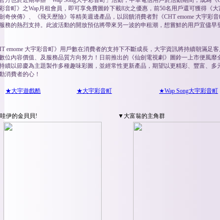
官方也於近期舉辦「Wap Song大宇彩音町」活動，中華電信用戶於活動期間，成為《CHT
彩音町》之Wap月租會員，即可享免費圖鈴下載8次之優惠，前50名用戶還可獲得《大
劍奇俠傳》、《飛天歷險》等精美週邊產品，以回饋消費者對《CHT emome 大宇彩音
服務的熱烈支持。此波活動的開放預估將帶來另一波的申租潮，想嘗鮮的用戶宜儘早
HT emome 大宇彩音町》用戶數在消費者的支持下不斷成長，大宇資訊將持續朝滿足
數位內容價值、及服務品質方向努力！日前推出的《仙劍電視劇》圖鈴一上市便風靡
持續以節慶為主題製作多種趣味彩圖，並經常性更新產品，期望以更精彩、豐富、多
動消費者的心！
★大宇遊戲酷
★大宇彩音町
★Wap Song大宇彩音町
哇伊的金貝貝!
▼大富翁的主角群