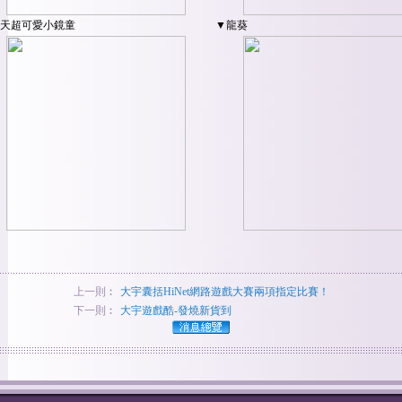
天超可愛小鏡童
▼龍葵
上一則︰
大宇囊括HiNet網路遊戲大賽兩項指定比賽！
下一則︰
大宇遊戲酷-發燒新貨到